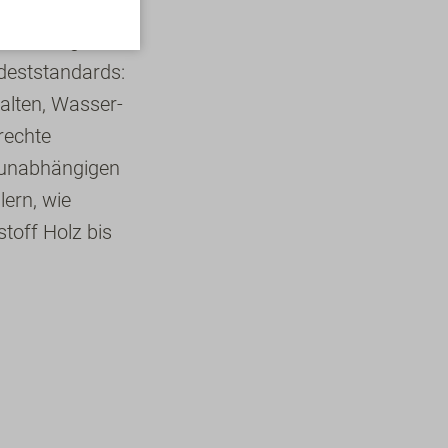
schaftung mit
deststandards:
halten, Wasser-
rechte
n unabhängigen
lern, wie
toff Holz bis