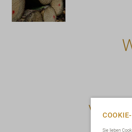
V
erpackun
COOKIE
Faktor i
unsere M
Sie lieben Cook