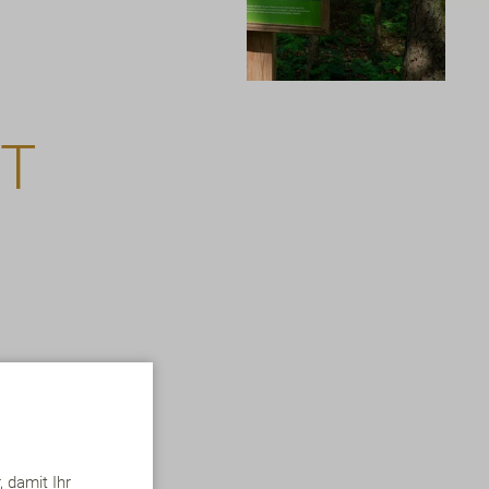
T
wichtiger
nden wir für
iziertes
 damit Ihr