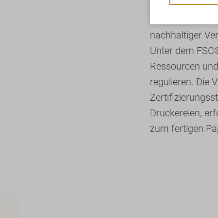
FSC® oder Fores
nachhaltiger Ve
Unter dem FSC®-S
Ressourcen und
regulieren. Die
Zertifizierungss
Druckereien, erf
zum fertigen Pa