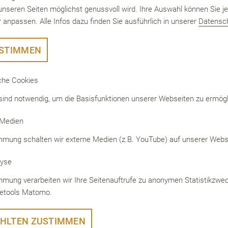
unseren Seiten möglichst genussvoll wird. Ihre Auswahl können Sie je
 anpassen. Alle Infos dazu finden Sie ausführlich in unserer
Datensch
chteln bestehen aus recyceltem Papier. Für die
rialien, die direkt mit unseren Produkten in Kont
USTIMMEN
SC®-Frischfaser. Unsere Transportkartons bestehe
m Material. Die ersten Ziele haben wir erreicht, aber
che Cookies
g daran, unsere Verpackungen nachhaltiger zu entwi
sind notwendig, um die Basisfunktionen unserer Webseiten zu ermögl
 Medien
ht aus recyceltem Material besteht, dann wird es di
ewonnen. In über 190 Ländern der Welt gibt es Wälde
immung schalten wir externe Medien (z.B. YouTube) auf unserer Websit
werden. Wir machen uns ganz bewusst dafür stark, 
yse
 umweltfreundlich und sozialverträglich für heutige
immung verarbeiten wir Ihre Seitenauftrufe zu anonymen Statistikzwe
folgt. Deshalb haben wir uns für FSC® entschieden: 
etools Matomo.
Wälder für immer, für alle“ für den schonenden Um
und wird in über 80 Ländern der Welt angewendet.
HLTEN ZUSTIMMEN