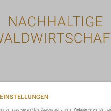
NACHHALTIGE
WALDWIRTSCHAF
gen aus nachhaltigen Materialien sind für uns ein 
-EINSTELLUNGEN
n unserer Nachhaltigkeitsstrategie. Seit 2014 verwe
arkenprodukte in unseren GdB-Werken FSC®-zertif
ies genauso wie wir? Die Cookies auf unserer Website verwenden wir,